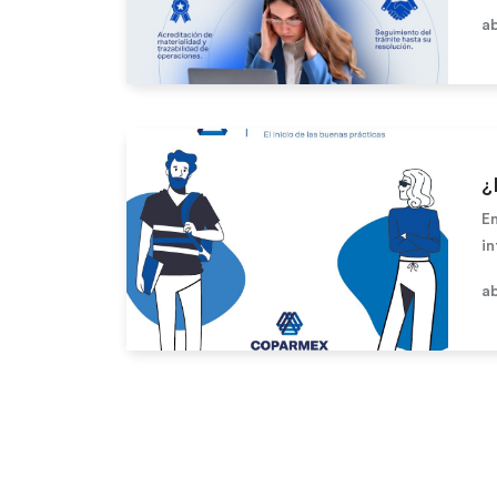
té
ab
Leer más
¿
E
in
be
ab
Leer más