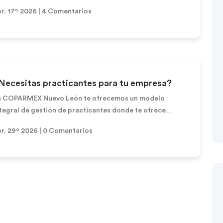
cnico, verificamos la viabilidad de la re...
r. 17º 2026 | 4 Comentarios
Necesitas practicantes para tu empresa?
n COPARMEX Nuevo León te ofrecemos un modelo
tegral de gestión de practicantes donde te ofrece
neficios sin costos adicionales como:Vinculación c...
r. 29º 2026 | 0 Comentarios