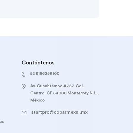
Contáctenos
52 8186259100
Av. Cuauhtémoc #757. Col.
Centro. CP 64000 Monterrey N.L.,
México
startpro@coparmexnl.mx
es