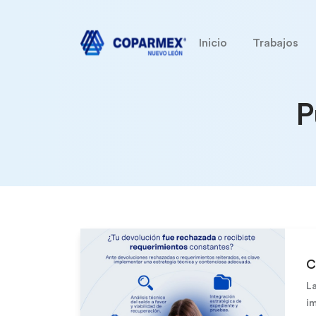
Inicio
Trabajos
P
C
La
im