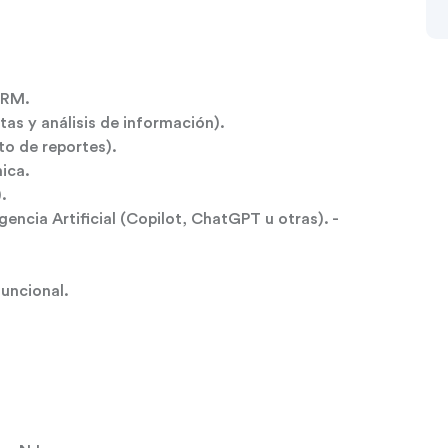
CRM.
s y análisis de información).
to de reportes).
ica.
.
encia Artificial (Copilot, ChatGPT u otras). -
uncional.