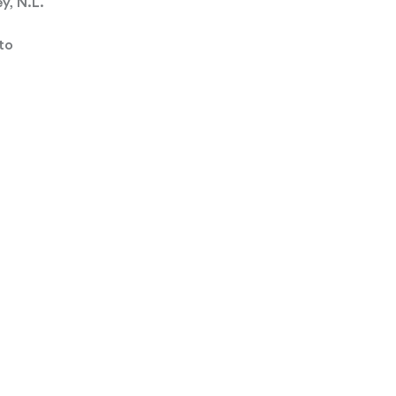
y, N.L.
to