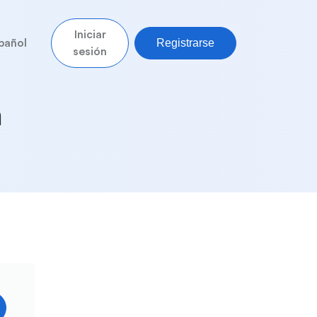
Iniciar
Registrarse
pañol
sesión
n