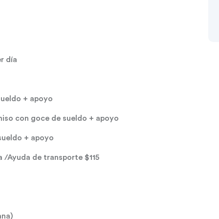
r día
sueldo + apoyo
rmiso con goce de sueldo + apoyo
sueldo + apoyo
a /Ayuda de transporte $115
ana)