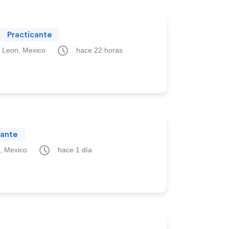
Practicante
 Leon, Mexico
hace 22 horas
cante
, Mexico
hace 1 día