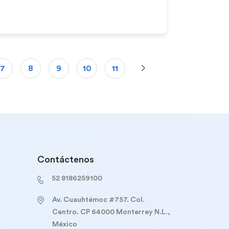
7
8
9
10
11
Próxima »
Contáctenos
52 8186259100
Av. Cuauhtémoc #757. Col.
Centro. CP 64000 Monterrey N.L.,
México