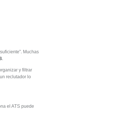
suficiente”. Muchas
.
S
anizar y filtrar
un reclutador lo
iona el ATS puede