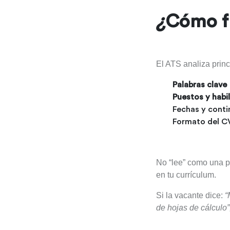
¿
Cómo fu
El ATS analiza prin
Palabras clave
Puestos y habi
Fechas y conti
Formato del C
No “lee” como una p
en tu currículum.
Si la vacante dice:
“
de hojas de cálculo”