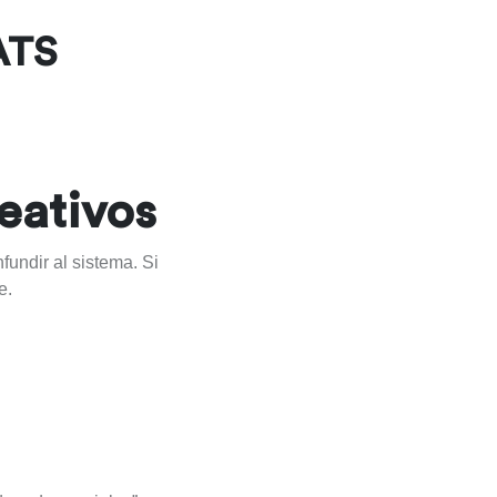
ATS
eativos
undir al sistema. Si
e.