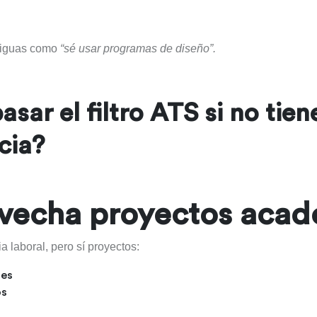
biguas como
“sé usar programas de diseño”.
sar el filtro ATS si no tien
cia?
ovecha proyectos aca
a laboral, pero sí proyectos:
les
os