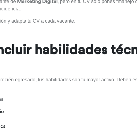
cante de
, pero en tu CV solo pones “manejo d
Marketing Digital
ncidencia.
ción y adapta tu CV a cada vacante.
ncluir habilidades téc
 recién egresado, tus habilidades son tu mayor activo. Deben e
as
io
ics