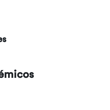
es
démicos