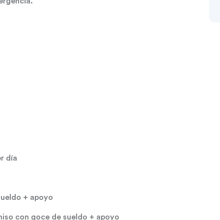
ergencia.
r día
sueldo + apoyo
rmiso con goce de sueldo + apoyo