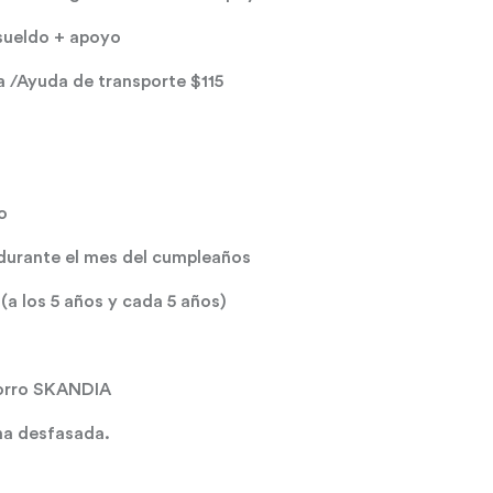
sueldo + apoyo
a /Ayuda de transporte $115
o
urante el mes del cumpleaños
a los 5 años y cada 5 años)
horro SKANDIA
a desfasada.