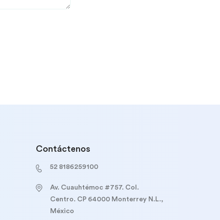
Contáctenos
52 8186259100
Av. Cuauhtémoc #757. Col.
Centro. CP 64000 Monterrey N.L.,
México