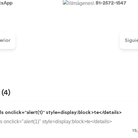
 del WhatsApp
81-2572-1547
erior
Sigui
s
(4)
ls onclick="alert(1)" style=display:block>te</details>
s onclick="alert(1)" style=display:block>te</details>
19,