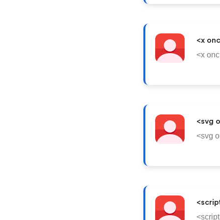
<x onc
<x onc
<svg 
<svg o
<scrip
<script